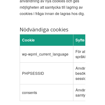
användning av nya cookies och ges
möjligheten att samtycka till lagring av
cookies i fråga innan de lagras hos dig.
Nödvändiga cookies
Cookie
Syfte
För att lagra
wp-wpml_current_language
språkinställninga
Används för att la
PHPSESSID
besökarens
sessionsvariabler
Används för att h
consents
samtycke